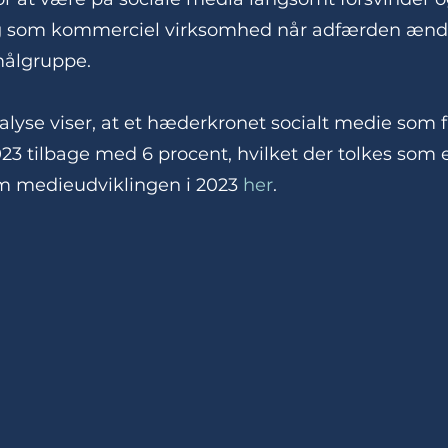
g som kommerciel virksomhed når adfærden ændre
ålgruppe.
alyse viser, at et hæderkronet socialt medie som f.
23 tilbage med 6 procent, hvilket der tolkes som et
m medieudviklingen i 2023 
her
.