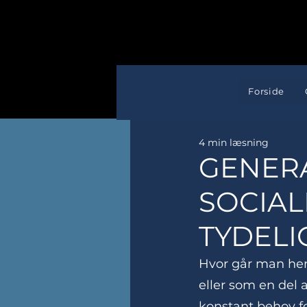
Forside
4 min læsning
GENER
SOCIAL
TYDELI
Hvor går man hen
eller som en del a
konstant behov f