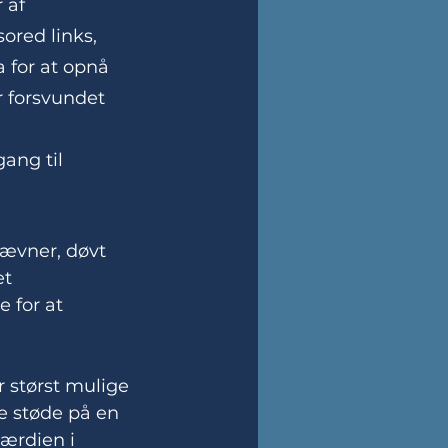
 af 
red links, 
a for at opnå 
r forsvundet 
ang til 
ævner, døvt 
t 
 for at 
r størst mulige 
e støde på en 
ærdien i 