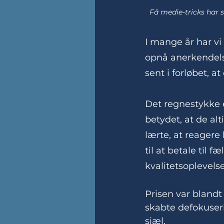
Få medie-tricks har s
I mange år har vi
opnå anerkendelse
sent i forløbet, 
Det regnestykke e
betydet, at de al
lærte, at reagere 
til at betale til
kvalitetsoplevels
Prisen var bland
skabte defokuseri
sjæl.