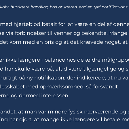
kabt hurtigere handling hos brugeren, end en rød notifikations c
 med hjerteblod betalt for, at være en del af denne
 via forbindelser til venner og bekendte. Mange f
at det kom med en pris og at det krævede noget, a
r ikke længere i balance hos de ældre målgrupper
tid har skulle være på, altid være tilgængelige og 
hurtigt på ny notifikation, der indikerede, at nu var
 fællesskabet med opmærksomhed, så forsvandt 
erne og dermed interessen.
t andet, at man var mindre fysisk nærværende og 
ng har gjort, at mange ikke længere vil betale me