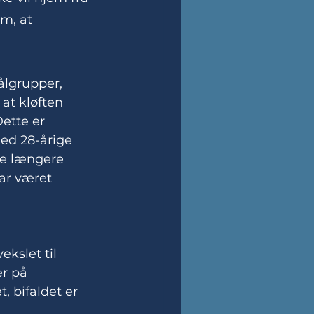
m, at 
ålgrupper, 
at kløften 
ette er 
ed 28-årige 
ke længere 
ar været 
kslet til 
r på 
, bifaldet er 