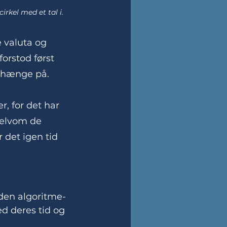
irkel med et tal i.
 valuta og 
orstod først 
t hænge på. 
, for det har 
selvom de 
 det igen tid 
den algoritme-
d deres tid og 