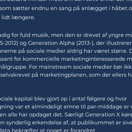
 som sætter endnu en sang på anlægget i håbet o
 lidt længere. 
adig for fuld musik, men den er drevet af yngre m
-2012) og Generation Alpha (2013-), der illustrerer 
erne på sociale medier aldrig har været større. D
essant for kommercielle marketinginteresserede m
målgruppe. For mainstream sociale medier bør ik
selvskrevet på marketingplanen, som der ellers h
iale kapital blev gjort op i antal følgere og hvor 
ing var et almindeligt emne til par-middage er ve
en alle har opdaget det. Særligt Generation X køre
n synderlig erkendelse af, at publikummet er sivet
data bekræfter at noget er forandret. 