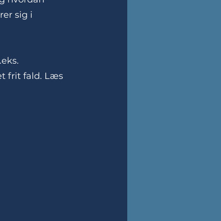
r sig i 
eks. 
 frit fald. Læs 