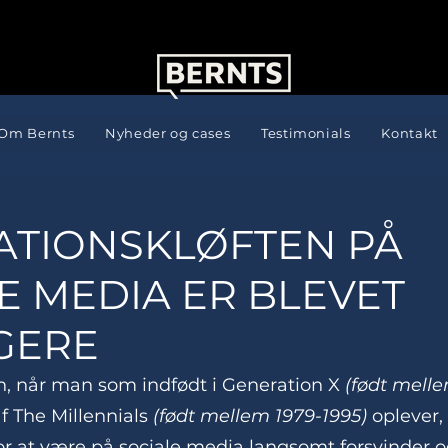
Om Bernts
Nyheder og cases
Testimonials
Kontakt
ATIONSKLØFTEN PÅ
E MEDIA ER BLEVET
GERE
, når man som indfødt i Generation X 
(født melle
f The Millennials 
(født mellem 1979-1995)
 oplever, 
or at være på sociale media langsomt forsvinder 