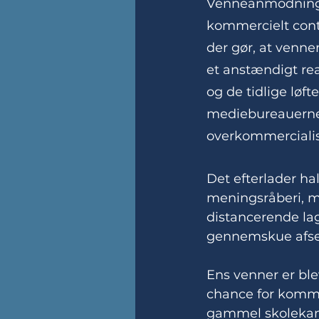
Venneanmodninger
kommercielt cont
der gør, at venner
et anstændigt rea
og de tidlige løft
mediebureauernes 
overkommercialis
Det efterlader h
meningsråberi, mi
distancerende lag
gennemskue afse
Ens venner er ble
chance for kommer
gammel skolekamm