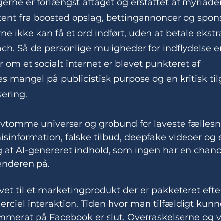
ne er forlængst aftaget og erstattet af myriader
ent fra boosted opslag, bettingannoncer og sponso
ne ikke kan få et ord indført, uden at betale ekstr
ch. Så de personlige muligheder for indflydelse e
er om et socialt internet er blevet punkteret af 
mangel på publicistisk purpose og en kritisk tilg
ering. 
alvtomme universer og grobund for laveste fællesn
sinformation, falske tilbud, deepfake videoer og e
 af AI-genereret indhold, som ingen har en chance
nderen på.
vet til et marketingprodukt der er pakketeret efte
ciel interaktion. Tiden hvor man tilfældigt kunn
erat på Facebook er slut. Overraskelserne og v