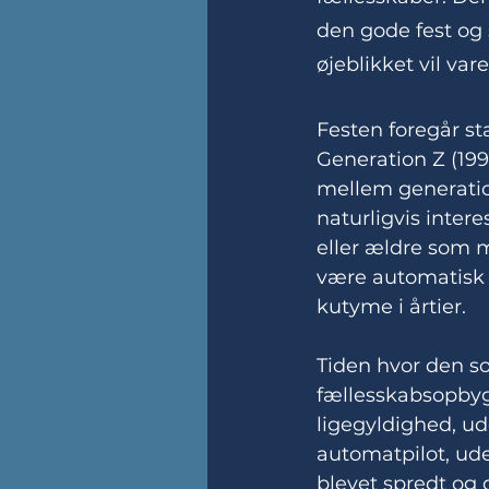
den gode fest og
øjeblikket vil vare
Festen foregår st
Generation Z (1995
mellem generation
naturligvis inter
eller ældre som 
være automatisk 
kutyme i årtier. 
Tiden hvor den soc
fællesskabsopbygn
ligegyldighed, ud
automatpilot, ude
blevet spredt og 