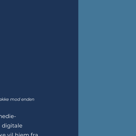
 lakke mod enden
medie-
digitale 
e vil hjem fra 